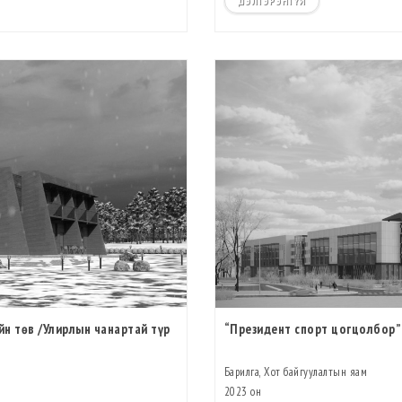
ДЭЛГЭРЭНГҮЙ
йн төв /Улирлын чанартай түр
“Президент спорт цогцолбор”
Барилга, Хот байгуулалтын яам
2023 он