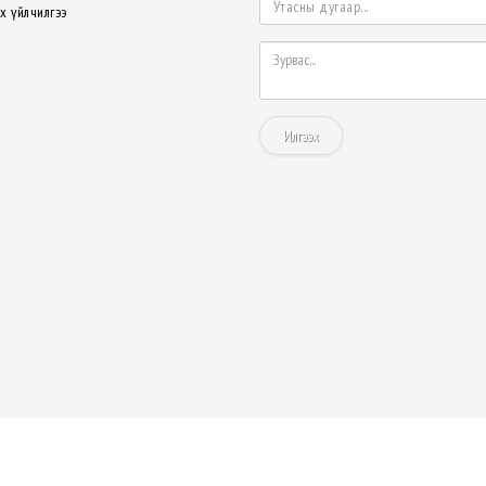
х үйлчилгээ
Илгээх
БҮХ ЭРХ ХУУЛИАР ХАМГААЛАГДСАН © 2022. "ГОБИ ТРАВЭЛ" ХХК
Вэб сайт
ыг:
Грийн софт ХХК
Дуудлагын төв