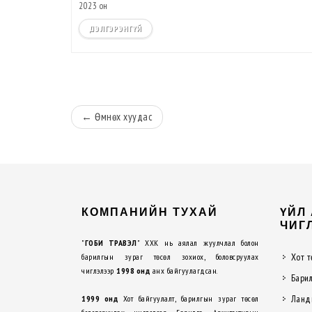
2023 он
ДЭЛГЭРЭНГҮЙ
←
Өмнөх
хуудас
КОМПАНИЙН ТУХАЙ
ҮЙЛ
ЧИГ
"
ГОБИ ТРАВЭЛ
" ХХК нь аялал жуулчлал болон
Хот т
барилгын зураг төсөл зохиох, боловсруулах
чиглэлээр
1998 онд
анх байгуулагдсан.
Барил
Ланд
1999 онд
Хот байгуулалт, барилгын зураг төсөл