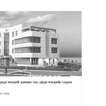
рүүл мэндийг дэмжих төв, эрүүл мэндийн газрын
н газар