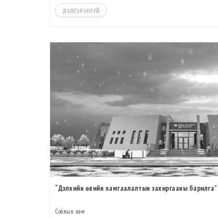
ДЭЛГЭРЭНГҮЙ
“Дэлхийн өвийн хамгаалалтын захиргааны барилга”
Соёлын яам