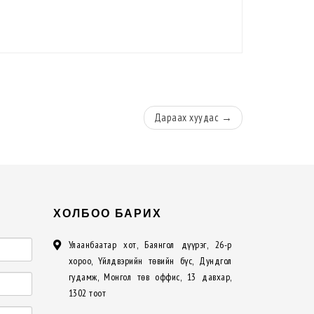
Дараах
хуудас
→
ХОЛБОО БАРИХ
Улаанбаатар хот, Баянгол дүүрэг, 26-р
хороо, Үйлдвэрийн төвийн бүс, Дундгол
гудамж, Монгол төв оффис, 13 давхар,
1302 тоот