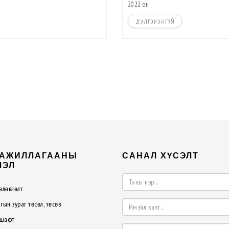
2022 он
ДЭЛГЭРЭНГҮЙ
 АЖИЛЛАГААНЫ
САНАЛ ХҮСЭЛТ
ЛЭЛ
өлөвлөлт
гын зураг төсөл, төсөв
шафт