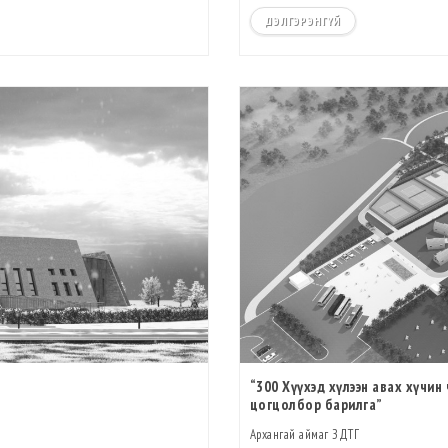
ДЭЛГЭРЭНГҮЙ
“300 Хүүхэд хүлээн авах хүчин
цогцолбор барилга”
Архангай аймаг ЗДТГ