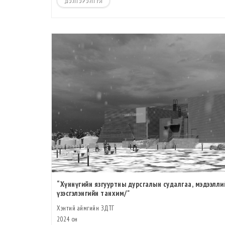
ДЭЛГЭРЭНГҮЙ
“Хүннүгийн язгууртны дурсгалын судалгаа, мэдээлли
үзэсгэлэнгийн танхим/"
Хэнтий аймгийн ЗДТГ
2024 он