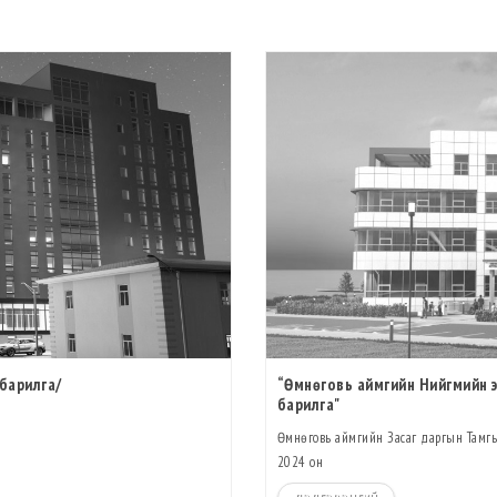
 барилга/
“Өмнөговь аймгийн Нийгмийн э
барилга"
Өмнөговь аймгийн Засаг даргын Тамгы
2024 он