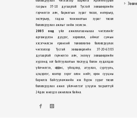
боловсруулах чиглэлээр Барилга Архитектурын
Зөвлө
газрын ЗТ-18 дугаартай Тусгай зөвшөөрлийн
гэрчилгээ авч, барилгын зураг төсөл, интерьер,
экстерьер, гадна тохижилтын зураг төсөл
боловсруулах ажлыг хийж эхэлсэн.
2003 онд
үйл ажиллагааныхаа чиглэлийг
өргөжүүлэн дүүрэг, хороолол, аймаг сумын
хэсэгчилсэн ерөнхий төлөвлөгөө боловсруулах
чиглэлээр Тусгай зөвшөөрлийн ЗТ-20-67/03
дугаартай гэрчилгээ авч, энэхүү зөвшөөрлийн
хүрээнд хот байгуулалтын төслүүд болон худалдаа
үйлчилгээ, оффис, үйлдвэр, агуулах, сургууль,
цэцэрлэг, контор зэрэг олон нийт, орон сууцны
барилга байгууламжийн иж бүрэн зураг төсөл
боловсруулах ажил үйлчилгээг үзүүлж тасралтгүй
24дөх жилдээ ажиллаж байна.