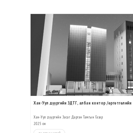
Хан-Уул дүүргийн ЗДТГ, албан контор /өргөтгөлийн
Хан-Уул дүүргийн Засаг Дарган Тамгын Газар
2025 он