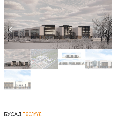
БУСАД
ТӨСЛҮҮД