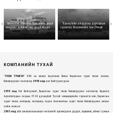
“Өмнөговь аймгийн Нийгмийн эрүүл
“Хүннүгийн язгууртны дурсгалын
мэндийг дэмжих төв, эрүүл мэндийн
судалгаа, мэдээллийн төв /Улирлын
газрын барилга"
чанартай түр үзэсгэлэнгийн танхим/"
КОМПАНИЙН ТУХАЙ
"
ГОБИ ТРАВЭЛ
" ХХК нь аялал жуулчлал болон барилгын зураг төсөл зохиох,
боловсруулах чиглэлээр
1998 онд
анх байгуулагдсан.
1999 онд
Хот байгуулалт, барилгын зураг төсөл боловсруулах чиглэлээр Барилга
Архитектурын газрын ЗТ-18 дугаартай Тусгай зөвшөөрлийн гэрчилгээ авч, барилгын
зураг төсөл, интерьер, экстерьер, гадна тохижилтын зураг төсөл боловсруулах ажлыг
хийж эхэлсэн.
2003 онд
үйл ажиллагааныхаа чиглэлийг өргөжүүлэн дүүрэг, хороолол, аймаг сумын