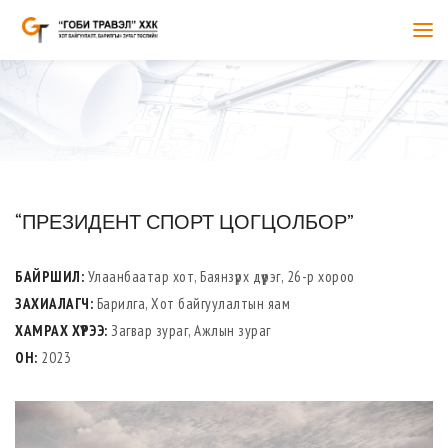
“ПРЕЗИДЕНТ СПОРТ ЦОГЦОЛБОР”
БАЙРШИЛ:
Улаанбаатар хот, Баянзүрх дүүрэг, 26-р хороо
ЗАХИАЛАГЧ:
Барилга, Хот байгуулалтын яам
ХАМРАХ ХҮРЭЭ:
Загвар зураг, Ажлын зураг
ОН:
2023