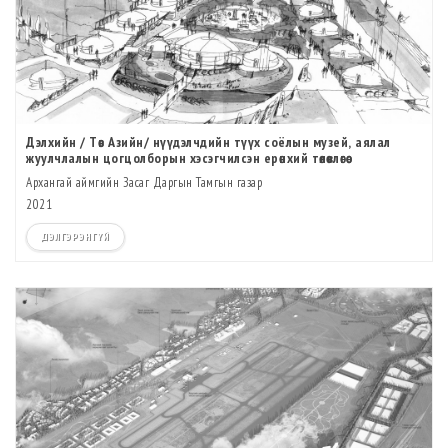
Дэлхийн / Төв Азийн/ нүүдэлчдийн түүх соёлын музей, аялал
жуулчлалын цогцолборын хэсэгчилсэн ерөнхий төлөвлөгөө
Архангай аймгийн Засаг Даргын Тамгын газар
2021
ДЭЛГЭРЭНГҮЙ