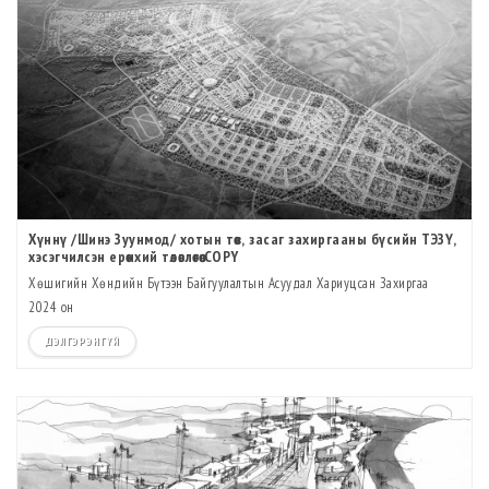
Хүннү /Шинэ Зуунмод/ хотын төв, засаг захиргааны бүсийн ТЭЗҮ,
хэсэгчилсэн ерөнхий төлөвлөгөө COPY
Хөшигийн Хөндийн Бүтээн Байгуулалтын Асуудал Хариуцсан Захиргаа
2024 он
ДЭЛГЭРЭНГҮЙ