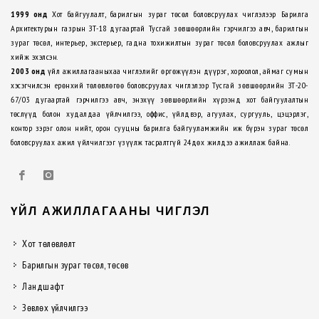
1999 онд
Хот байгуулалт, барилгын зураг төсөл боловсруулах чиглэлээр Барилга
Архитектурын газрын ЗТ-18 дугаартай Тусгай зөвшөөрлийн гэрчилгээ авч, барилгын
зураг төсөл, интерьер, экстерьер, гадна тохижилтын зураг төсөл боловсруулах ажлыг
хийж эхэлсэн.
2003 онд
үйл ажиллагааныхаа чиглэлийг өргөжүүлэн дүүрэг, хороолол, аймаг сумын
хэсэгчилсэн ерөнхий төлөвлөгөө боловсруулах чиглэлээр Тусгай зөвшөөрлийн ЗТ-20-
67/03 дугаартай гэрчилгээ авч, энэхүү зөвшөөрлийн хүрээнд хот байгуулалтын
төслүүд болон худалдаа үйлчилгээ, оффис, үйлдвэр, агуулах, сургууль, цэцэрлэг,
контор зэрэг олон нийт, орон сууцны барилга байгууламжийн иж бүрэн зураг төсөл
боловсруулах ажил үйлчилгээг үзүүлж тасралтгүй 24дөх жилдээ ажиллаж байна.
ҮЙЛ АЖИЛЛАГААНЫ ЧИГЛЭЛ
Хот төлөвлөлт
Барилгын зураг төсөл, төсөв
Ландшафт
Зөвлөх үйлчилгээ