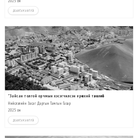
2025 он
ДЭЛГЭРЭНГҮЙ
"Зайсан толгой орчмын хэсэгчилсэн ерөнхий төлөвлөгөө"
Нийслэлийн Засаг Даргын Тамгын Газар
2025 он
ДЭЛГЭРЭНГҮЙ