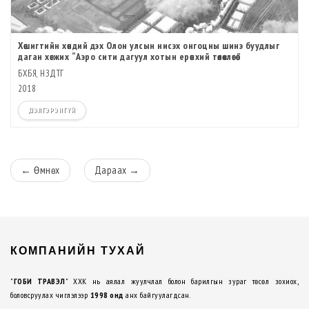
Хөшигтийн хөндий дэх Олон улсын нисэх онгоцны шинэ буудлыг
даган хөгжих “Аэро сити дагуул хотын ерөнхий төлөвлөгөө”
БХБЯ, НЗДТГ
2018
ДЭЛГЭРЭНГҮЙ
←
Өмнөх
Дараах
→
КОМПАНИЙН ТУХАЙ
"
ГОБИ ТРАВЭЛ
" ХХК нь аялал жуулчлал болон барилгын зураг төсөл зохиох,
боловсруулах чиглэлээр
1998 онд
анх байгуулагдсан.