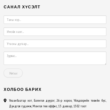
САНАЛ ХҮСЭЛТ
Илгээх
ХОЛБОО БАРИХ
Улаанбаатар хот, Баянгол дүүрэг, 26-р хороо, Үйлдвэрийн төвийн бүс,
Дундгол гудамж, Монгол төв оффис, 13 давхар, 1302 тоот