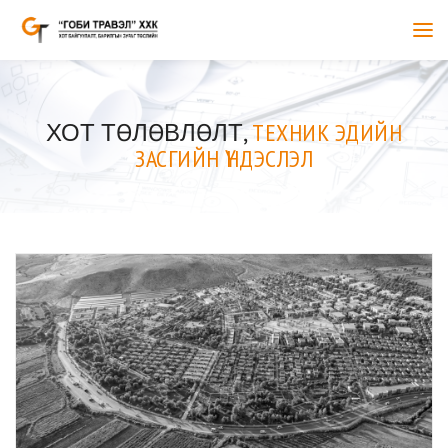
ХОТ ТӨЛӨВЛӨЛТ,
ТЕХНИК ЭДИЙН
ЗАСГИЙН ҮНДЭСЛЭЛ