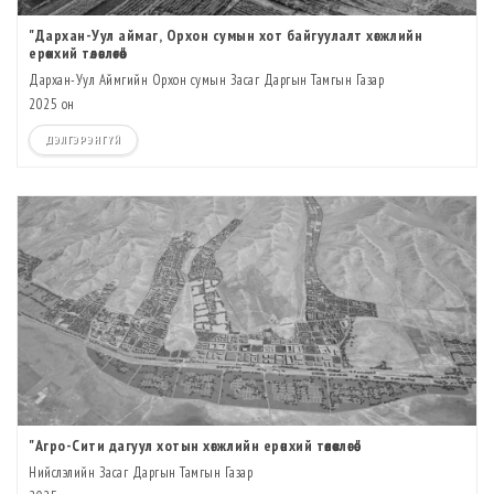
"Дархан-Уул аймаг, Орхон сумын хот байгуулалт хөгжлийн
ерөнхий төлөвлөгөө"
Дархан-Уул Аймгийн Орхон сумын Засаг Даргын Тамгын Газар
2025 он
ДЭЛГЭРЭНГҮЙ
"Агро-Сити дагуул хотын хөгжлийн ерөнхий төлөвлөгөө"
Нийслэлийн Засаг Даргын Тамгын Газар