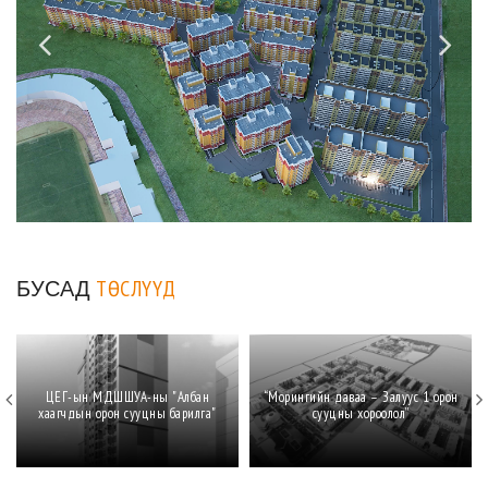
БУСАД
ТӨСЛҮҮД
ЦЕГ-ын МДШШУА-ны "Албан
“Морингийн даваа – Залуус 1 орон
хаагчдын орон сууцны барилга"
сууцны хороолол”