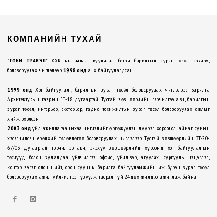
КОМПАНИЙН ТУХАЙ
"
ГОБИ ТРАВЭЛ
" ХХК нь аялал жуулчлал болон барилгын зураг төсөл зохиох,
боловсруулах чиглэлээр
1998 онд
анх байгуулагдсан.
1999 онд
Хот байгуулалт, барилгын зураг төсөл боловсруулах чиглэлээр Барилга
Архитектурын газрын ЗТ-18 дугаартай Тусгай зөвшөөрлийн гэрчилгээ авч, барилгын
зураг төсөл, интерьер, экстерьер, гадна тохижилтын зураг төсөл боловсруулах ажлыг
хийж эхэлсэн.
2003 онд
үйл ажиллагааныхаа чиглэлийг өргөжүүлэн дүүрэг, хороолол, аймаг сумын
хэсэгчилсэн ерөнхий төлөвлөгөө боловсруулах чиглэлээр Тусгай зөвшөөрлийн ЗТ-20-
67/03 дугаартай гэрчилгээ авч, энэхүү зөвшөөрлийн хүрээнд хот байгуулалтын
төслүүд болон худалдаа үйлчилгээ, оффис, үйлдвэр, агуулах, сургууль, цэцэрлэг,
контор зэрэг олон нийт, орон сууцны барилга байгууламжийн иж бүрэн зураг төсөл
боловсруулах ажил үйлчилгээг үзүүлж тасралтгүй 24дөх жилдээ ажиллаж байна.