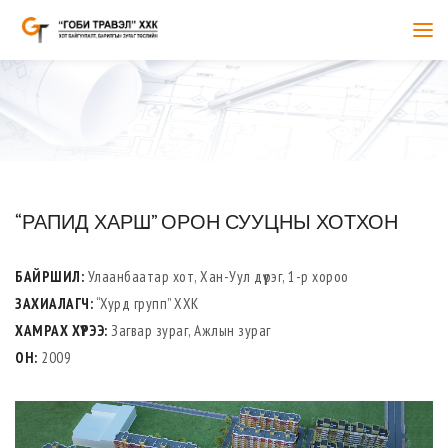
“РАПИД ХАРШ” ОРОН СУУЦНЫ ХОТХОН
БАЙРШИЛ:
Улаанбаатар хот, Хан-Уул дүүрэг, 1-р хороо
ЗАХИАЛАГЧ:
“Хурд групп” ХХК
ХАМРАХ ХҮРЭЭ:
Загвар зураг, Ажлын зураг
ОН:
2009