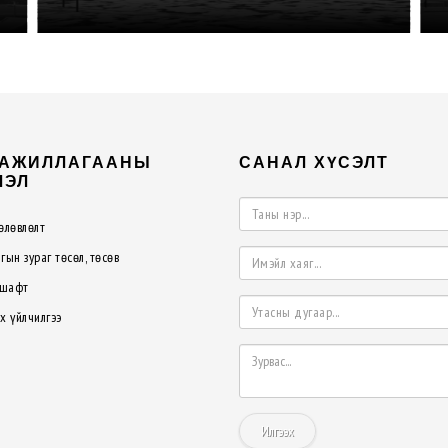
үзэсгэлэнгийн танхим/"
 АЖИЛЛАГААНЫ
САНАЛ ХҮСЭЛТ
ЛЭЛ
өлөвлөлт
гын зураг төсөл, төсөв
шафт
х үйлчилгээ
Илгээх