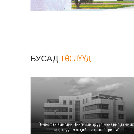
БУСАД
ТӨСЛҮҮД
ргөтгөлийн
“Өмнөговь аймгийн Нийгмийн эрүүл мэндийг дэмжих
төв, эрүүл мэндийн газрын барилга"