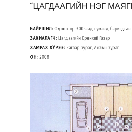
“ЦАГДААГИЙН НЭГ МАЯГ
БАЙРШИЛ:
Одоогоор 300-аад суманд баригдсан
ЗАХИАЛАГЧ:
Цагдаагийн Ерөнхий Газар
ХАМРАХ ХҮРЭЭ:
Загвар зураг, Ажлын зураг
ОН:
2008