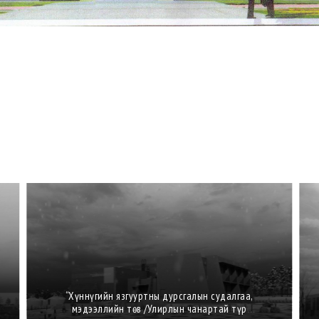
“Хүннүгийн язгууртны дурсгалын судалгаа,
мэдээллийн төв /Улирлын чанартай түр