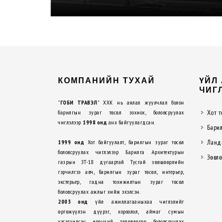
КОМПАНИЙН ТУХАЙ
ҮЙЛ
ЧИГ
"
ГОБИ ТРАВЭЛ
" ХХК нь аялал жуулчлал болон
Хот т
барилгын зураг төсөл зохиох, боловсруулах
чиглэлээр
1998 онд
анх байгуулагдсан.
Барил
Ланд
1999 онд
Хот байгуулалт, барилгын зураг төсөл
боловсруулах чиглэлээр Барилга Архитектурын
Зөвлө
газрын ЗТ-18 дугаартай Тусгай зөвшөөрлийн
гэрчилгээ авч, барилгын зураг төсөл, интерьер,
экстерьер, гадна тохижилтын зураг төсөл
боловсруулах ажлыг хийж эхэлсэн.
2003 онд
үйл ажиллагааныхаа чиглэлийг
өргөжүүлэн дүүрэг, хороолол, аймаг сумын
хэсэгчилсэн ерөнхий төлөвлөгөө боловсруулах