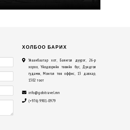
ХОЛБОО БАРИХ
Улаанбаатар хот, Баянгол дүүрэг, 26-р
хороо, Үйлдвэрийн төвийн бүс, Дундгол
гудамж, Монгол төв оффис, 13 давхар,
1302 тоот
info@gobitravel.mn
(+976) 9901-0979