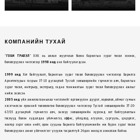
КОМПАНИЙН ТУХАЙ
"
ГОБИ ТРАВЭЛ
" ХХК нь аялал жуулчлал болон барилгын зураг төсөл зохиох,
боловсруулах чиглэлээр
1998 онд
анх байгуулагдсан.
1999 онд
Хот байгуулалт, барилгын зураг төсөл боловсруулах чиглэлээр Барилга
Архитектурын газрын ЗТ-18 дугаартай Тусгай зөвшөөрлийн гэрчилгээ авч, барилгын
зураг төсөл, интерьер, экстерьер, гадна тохижилтын зураг төсөл боловсруулах ажлыг
хийж эхэлсэн.
2003 онд
үйл ажиллагааныхаа чиглэлийг өргөжүүлэн дүүрэг, хороолол, аймаг сумын
хэсэгчилсэн ерөнхий төлөвлөгөө боловсруулах чиглэлээр Тусгай зөвшөөрлийн ЗТ-20-
67/03 дугаартай гэрчилгээ авч, энэхүү зөвшөөрлийн хүрээнд хот байгуулалтын
төслүүд болон худалдаа үйлчилгээ, оффис, үйлдвэр, агуулах, сургууль, цэцэрлэг,
контор зэрэг олон нийт, орон сууцны барилга байгууламжийн иж бүрэн зураг төсөл
боловсруулах ажил үйлчилгээг үзүүлж тасралтгүй 24дөх жилдээ ажиллаж байна.