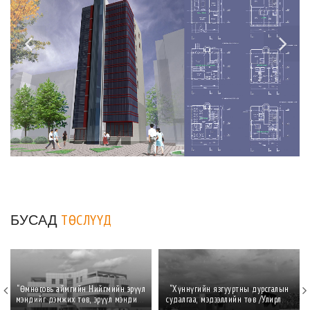
БУСАД
ТӨСЛҮҮД
“Өмнөговь аймгийн Нийгмийн эрүүл
“Хүннүгийн язгууртны дурсгалын
мэндийг дэмжих төв, эрүүл мэндийн
судалгаа, мэдээллийн төв /Улирлын
газрын барилга"
чанартай түр үзэсгэлэнгийн танхим/"