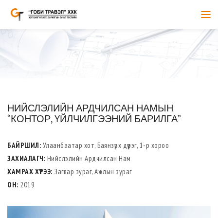
НИЙСЛЭЛИЙН АРДЧИЛСАН НАМЫН
“КОНТОР, ҮЙЛЧИЛГЭЭНИЙ БАРИЛГА”
БАЙРШИЛ:
Улаанбаатар хот, Баянзүрх дүүрэг, 1-р хороо
ЗАХИАЛАГЧ:
Нийслэлийн Ардчилсан Нам
ХАМРАХ ХҮРЭЭ:
Загвар зураг, Ажлын зураг
ОН:
2019