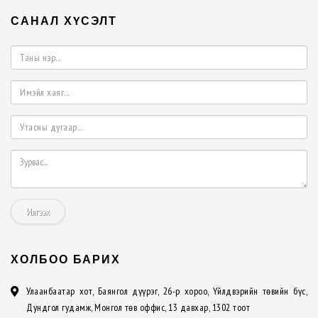
САНАЛ ХҮСЭЛТ
Илгээх
ХОЛБОО БАРИХ
Улаанбаатар хот, Баянгол дүүрэг, 26-р хороо, Үйлдвэрийн төвийн бүс,
Дундгол гудамж, Монгол төв оффис, 13 давхар, 1302 тоот