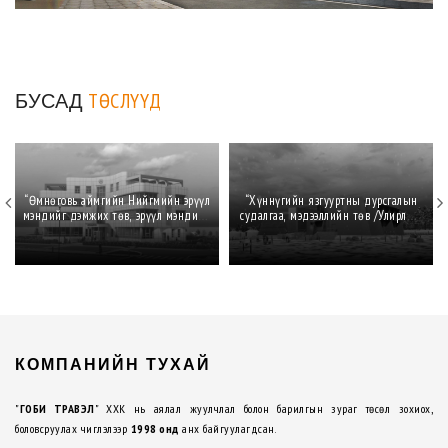
БУСАД
ТӨСЛҮҮД
“Өмнөговь аймгийн Нийгмийн эрүүл
“Хүннүгийн язгууртны дурсгалын
мэндийг дэмжих төв, эрүүл мэндийн
судалгаа, мэдээллийн төв /Улирлын
газрын барилга"
чанартай түр үзэсгэлэнгийн танхим/"
КОМПАНИЙН ТУХАЙ
"
ГОБИ ТРАВЭЛ
" ХХК нь аялал жуулчлал болон барилгын зураг төсөл зохиох,
боловсруулах чиглэлээр
1998 онд
анх байгуулагдсан.