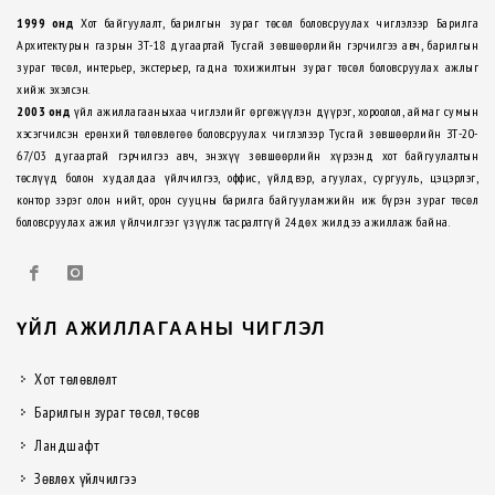
1999 онд
Хот байгуулалт, барилгын зураг төсөл боловсруулах чиглэлээр Барилга
Архитектурын газрын ЗТ-18 дугаартай Тусгай зөвшөөрлийн гэрчилгээ авч, барилгын
зураг төсөл, интерьер, экстерьер, гадна тохижилтын зураг төсөл боловсруулах ажлыг
хийж эхэлсэн.
2003 онд
үйл ажиллагааныхаа чиглэлийг өргөжүүлэн дүүрэг, хороолол, аймаг сумын
хэсэгчилсэн ерөнхий төлөвлөгөө боловсруулах чиглэлээр Тусгай зөвшөөрлийн ЗТ-20-
67/03 дугаартай гэрчилгээ авч, энэхүү зөвшөөрлийн хүрээнд хот байгуулалтын
төслүүд болон худалдаа үйлчилгээ, оффис, үйлдвэр, агуулах, сургууль, цэцэрлэг,
контор зэрэг олон нийт, орон сууцны барилга байгууламжийн иж бүрэн зураг төсөл
боловсруулах ажил үйлчилгээг үзүүлж тасралтгүй 24дөх жилдээ ажиллаж байна.
ҮЙЛ АЖИЛЛАГААНЫ ЧИГЛЭЛ
Хот төлөвлөлт
Барилгын зураг төсөл, төсөв
Ландшафт
Зөвлөх үйлчилгээ